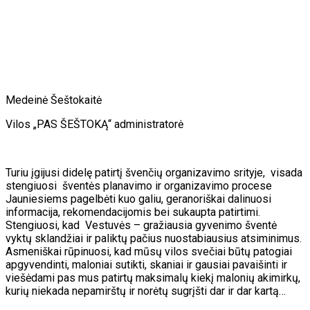
Medeinė Šeštokaitė
Vilos „PAS ŠEŠTOKĄ“ administratorė
Turiu įgijusi didelę patirtį švenčių organizavimo srityje, visada
stengiuosi šventės planavimo ir organizavimo procese
Jauniesiems pagelbėti kuo galiu, geranoriškai dalinuosi
informacija, rekomendacijomis bei sukaupta patirtimi.
Stengiuosi, kad Vestuvės – gražiausia gyvenimo šventė
vyktų sklandžiai ir paliktų pačius nuostabiausius atsiminimus.
Asmeniškai rūpinuosi, kad mūsų vilos svečiai būtų patogiai
apgyvendinti, maloniai sutikti, skaniai ir gausiai pavaišinti ir
viešėdami pas mus patirtų maksimalų kiekį malonių akimirkų,
kurių niekada nepamirštų ir norėtų sugrįšti dar ir dar kartą…