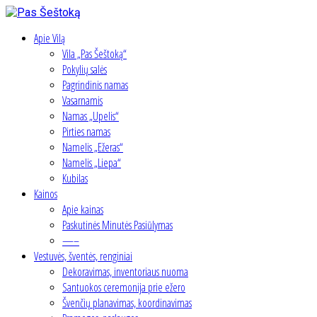
Apie Vilą
Vila „Pas Šeštoką“
Pokylių salės
Pagrindinis namas
Vasarnamis
Namas „Upelis“
Pirties namas
Namelis „Ežeras“
Namelis „Liepa“
Kubilas
Kainos
Apie kainas
Paskutinės Minutės Pasiūlymas
—–
Vestuvės, šventės, renginiai
Dekoravimas, inventoriaus nuoma
Santuokos ceremonija prie ežero
Švenčių planavimas, koordinavimas