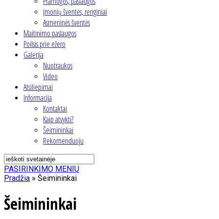
Pramogos, paslaugos
Įmonių šventės, renginiai
Asmeninės šventės
Maitinimo paslaugos
Poilsis prie ežero
Galerija
Nuotraukos
Video
Atsiliepimai
Informacija
Kontaktai
Kaip atvykti?
Šeimininkai
Rekomenduoju
PASIRINKIMO MENIU
Pradžia
»
Šeimininkai
Šeimininkai