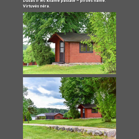
Dušas ir wc kitame pastate – pirties name.
Virtuvės nėra.