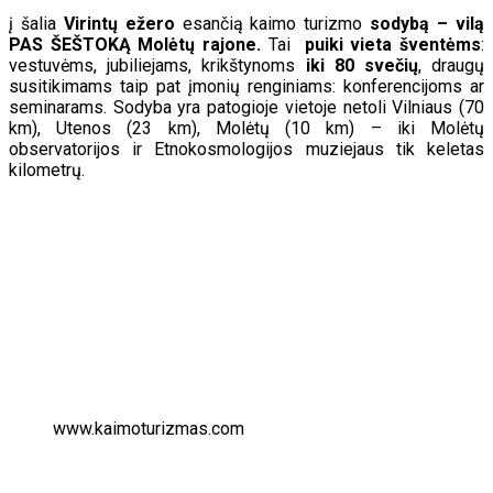
į šalia
Virintų ežero
esančią kaimo turizmo
sodybą – vilą
PAS ŠEŠTOKĄ Molėtų rajone.
Tai
puiki vieta šventėms
:
vestuvėms, jubiliejams, krikštynoms
iki 80 svečių
, draugų
susitikimams taip pat įmonių renginiams: konferencijoms ar
seminarams. Sodyba yra patogioje vietoje netoli Vilniaus (70
km), Utenos (23 km), Molėtų (10 km) – iki Molėtų
observatorijos ir Etnokosmologijos muziejaus tik keletas
kilometrų.
www.kaimoturizmas.com