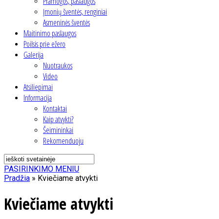
Pramogos, paslaugos
Įmonių šventės, renginiai
Asmeninės šventės
Maitinimo paslaugos
Poilsis prie ežero
Galerija
Nuotraukos
Video
Atsiliepimai
Informacija
Kontaktai
Kaip atvykti?
Šeimininkai
Rekomenduoju
PASIRINKIMO MENIU
Pradžia
»
Kviečiame atvykti
Kviečiame atvykti