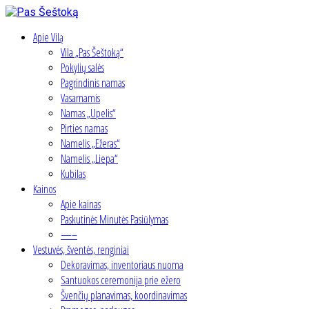
Apie Vilą
Vila „Pas Šeštoką“
Pokylių salės
Pagrindinis namas
Vasarnamis
Namas „Upelis“
Pirties namas
Namelis „Ežeras“
Namelis „Liepa“
Kubilas
Kainos
Apie kainas
Paskutinės Minutės Pasiūlymas
—–
Vestuvės, šventės, renginiai
Dekoravimas, inventoriaus nuoma
Santuokos ceremonija prie ežero
Švenčių planavimas, koordinavimas