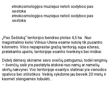
etnokosmologijos muziejus netoli sodybos pas
sestoka
etnokosmologijos muziejus netoli sodybos pas
sestoka
„Pas Šeštoką“ teritorijos bendras plotas 4,5 ha. Nuo
magistralinio kelio Vilnius-Utena esame nutolę tik pusantro
kilometro. Vilos nepaprastai gražią teritoriją supa ežeras,
pratekantis upelis, teritorijoje esantis tvenkinys bei miškai.
Didelį dėmesį skiriame savo svečių patogumui, todėl renginių
– švenčių salė yra pastatyta atskirai nuo namų ar namelių
skirtų nakvynei. Visi teritorijoje esantys statiniai yra vienodos
spalvos bei stilistikos. Veiklą vykdome jau beveik 20 metų ir
kasmet stengiamės tobulėti…